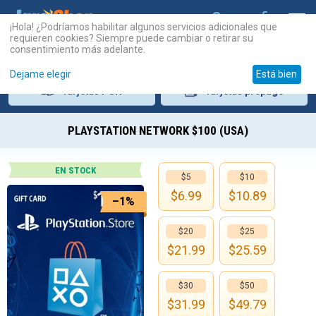
¡Hola! ¿Podríamos habilitar algunos servicios adicionales que
requieren cookies? Siempre puede cambiar o retirar su
consentimiento más adelante.
Dejame elegir
Está bien
Tarjetas
PSN
Tarjetas
prepago
PLAYSTATION NETWORK $100 (USA)
EN STOCK
$5
$10
$
6.99
$
10.89
–1%
$20
$25
$
21.99
$
25.59
$30
$50
$
31.99
$
49.79