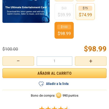
$60
$75
$
59.99
$
74.99
$100
$
98.99
$
98.99
$
100.00
−
+
Añadir a la lista
Bono de compra:
990 puntos