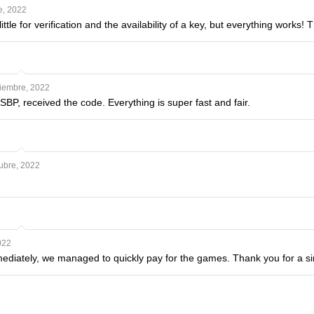
e, 2022
a little for verification and the availability of a key, but everything works!
iembre, 2022
 SBP, received the code. Everything is super fast and fair.
ubre, 2022
022
diately, we managed to quickly pay for the games. Thank you for a si