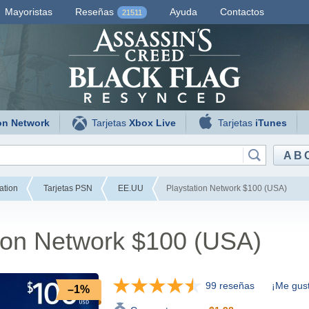
Mayoristas
Reseñas
Ayuda
Contactos
21511
on Network
Tarjetas
Xbox Live
Tarjetas
iTunes
AB
ation
Tarjetas PSN
EE.UU
Playstation Network $100 (USA)
tion Network $100 (USA)
99 reseñas
¡Me gust
–1%