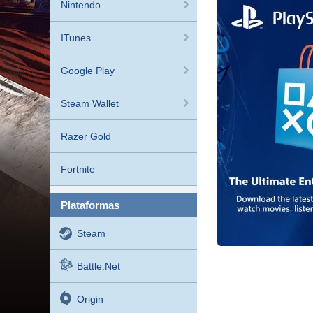
Nintendo
ITunes
Google Play
Steam Wallet
Razer Gold
Fortnite
plataformas
Steam
Battle.net
Origin