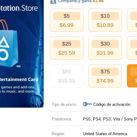
Comparte y gana
$
1.98
$5
$10
$
6.99
$
10.89
$25
$30
$
25.59
$
31.99
$60
$75
$
59.99
$
74.99
Tipo de envío:
Código de activación
Plataforma:
PS5, PS4, PS3, Vita / Sony P
Región:
United States of America