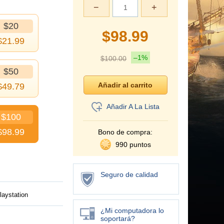
−
+
$20
$
98.99
$
21.99
–1%
$
100.00
$50
$
49.79
Añadir A La Lista
$100
$
98.99
Bono de compra:
990 puntos
Seguro de calidad
laystation
¿Mi computadora lo
soportará?