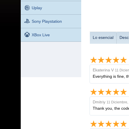
Uplay
Sony Playstation
XBox Live
Lo esencial
Desc
Ekaterina V
11 Dicie
Everything is fine, 
Dmitriy
11 Diciembre,
Thank you, the cod