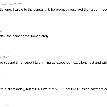
Diciembre, 2022
ittle long, I wrote to the consultant, he promptly resolved the issue. I r
022
ckly, the code came immediately
e, 2022
he second time, super! Everything as expected - excellent, fast and wi
2
with a slight delay, but still 1/1 we buy $ 100, not like Russian payment 