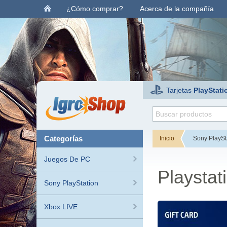
¿Cómo comprar?
Acerca de la compañía
Tarjetas
PlayStati
categorías
Inicio
Sony PlaySt
Juegos De PC
Playsta
Sony PlayStation
Xbox LIVE