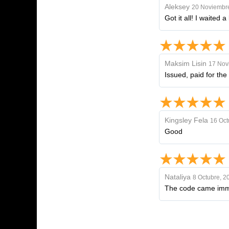
Aleksey
20 Noviembr
Got it all! I waited 
Maksim Lisin
17 Nov
Issued, paid for the
Kingsley Fela
16 Oct
Good
Nataliya
8 Octubre, 2
The code came imme