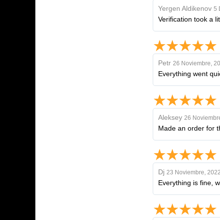
Yergen Aldikenov
5 
Verification took a l
Petr
26 Noviembre, 2
Everything went qui
Aleksey
26 Noviembr
Made an order for t
Dj
23 Noviembre, 202
Everything is fine, 