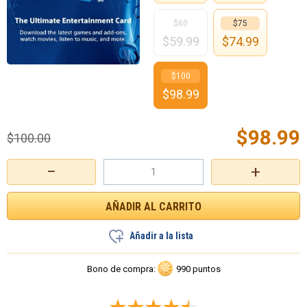
$60
$75
$
59.99
$
74.99
$100
$
98.99
$
98.99
$
100.00
−
+
Añadir a la lista
Bono de compra:
990 puntos