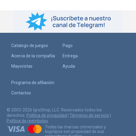
Catalogo de juegos
Pago
Acerca de la compañía
Entrega
Mayoristas
Ayuda
Programa de afiliación
Contactos
© 2003-2026 IgroShop, LLC. Reservados todos los
derechos.
Política de privacidad
|
Términos de servicio
|
Política de reembolso
.
Todas las marcas comerciales y
logotipos son propiedad de sus