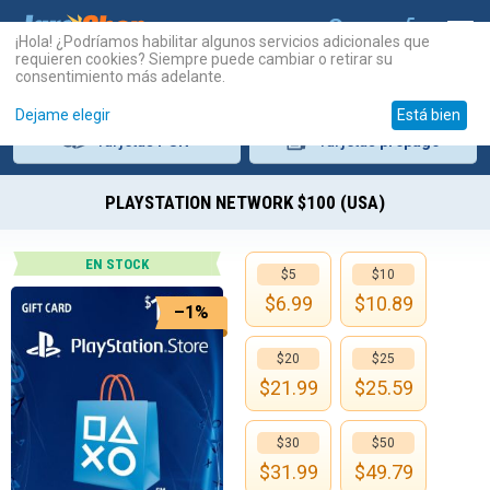
¡Hola! ¿Podríamos habilitar algunos servicios adicionales que
requieren cookies? Siempre puede cambiar o retirar su
consentimiento más adelante.
Dejame elegir
Está bien
Tarjetas
PSN
Tarjetas
prepago
PLAYSTATION NETWORK $100 (USA)
EN STOCK
$5
$10
$
6.99
$
10.89
–1%
$20
$25
$
21.99
$
25.59
$30
$50
$
31.99
$
49.79