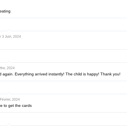
eating
y
3 Juin, 2024
the, 2024
 again. Everything arrived instantly! The child is happy! Thank you!
Février, 2024
e to get the cards