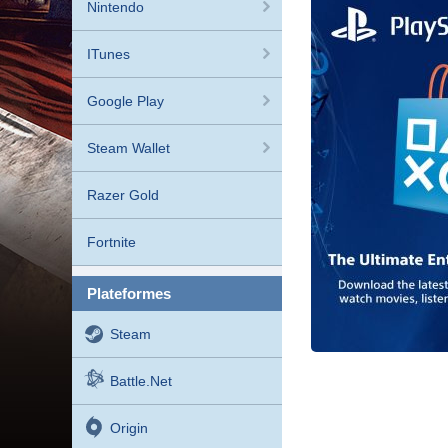
Nintendo
ITunes
Google Play
Steam Wallet
Razer Gold
Fortnite
plateformes
Steam
Battle.net
Origin