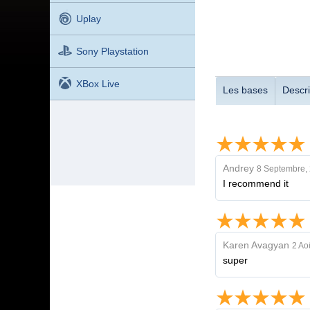
Uplay
Sony Playstation
XBox Live
Les bases
Descri
Andrey
8 Septembre,
I recommend it
Karen Avagyan
2 Ao
super