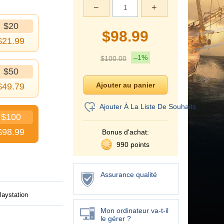
−
+
$20
$
98.99
$
21.99
–1%
$
100.00
$50
$
49.79
Ajouter À La Liste De Souhaits
$100
$
98.99
Bonus d'achat:
990 points
Assurance qualité
laystation
Mon ordinateur va-t-il
le gérer ?