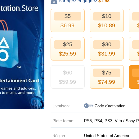
Partagez et gagnez
$
1.98
$5
$10
$
6.99
$
10.89
$25
$30
$
25.59
$
31.99
$60
$75
$
59.99
$
74.99
Livraison:
Code d'activation
Plate-forme:
PS5, PS4, PS3, Vita / Sony P
Région:
United States of America