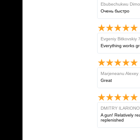
Ebubechukwu Dimo
Очень быстро
Evgeniy Bitkovskiy
7
Everything works gr
Marjeneanu Alexey
Great
DMITRY ILARIONO
A gun! Relatively r
replenished