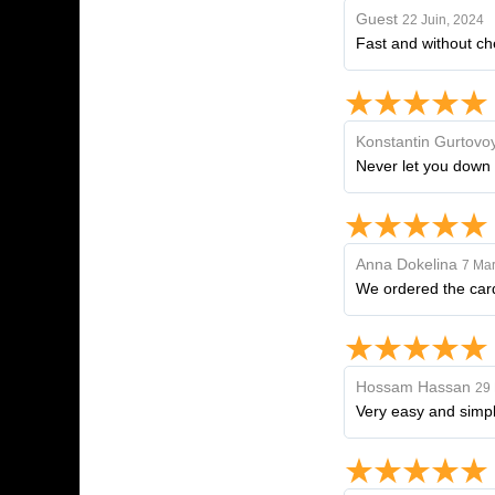
Guest
22 Juin, 2024
Fast and without ch
Konstantin Gurtovo
Never let you down
Anna Dokelina
7 Mar
We ordered the card
Hossam Hassan
29 
Very easy and simpl