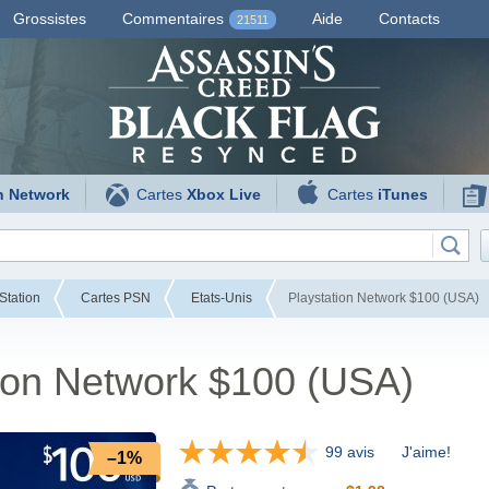
Grossistes
Commentaires
Aide
Contacts
21511
n Network
Cartes
Xbox Live
Cartes
iTunes
Station
Cartes PSN
Etats-Unis
Playstation Network $100 (USA)
tion Network $100 (USA)
99 avis
J'aime!
–1%