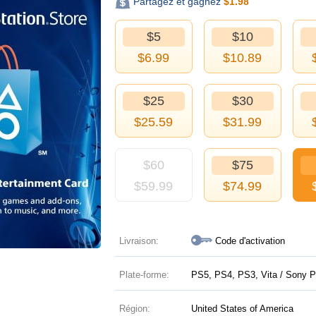
Partagez et gagnez
$
1.98
$5
$10
$
6.99
$
10.89
$25
$30
$
25.59
$
31.99
$60
$75
$
59.99
$
74.99
Livraison:
Code d'activation
Plate-forme:
PS5, PS4, PS3, Vita / Sony P
Région:
United States of America