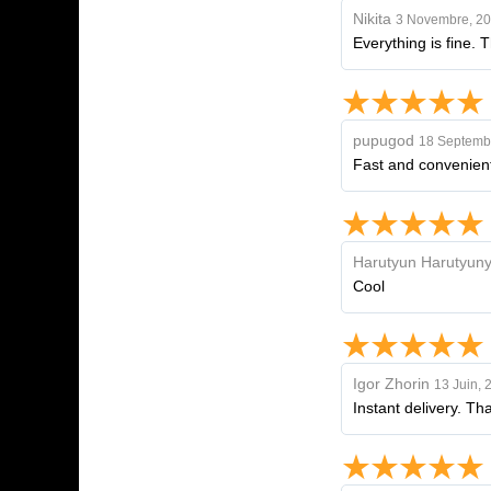
Nikita
3 Novembre, 2
Everything is fine.
pupugod
18 Septemb
Fast and convenien
Harutyun Harutyun
Cool
Igor Zhorin
13 Juin, 
Instant delivery. Tha