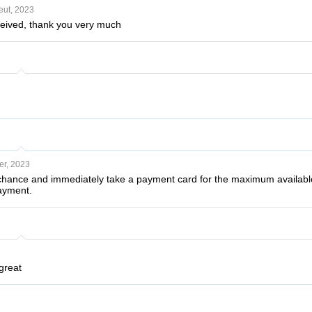
eut, 2023
ceived, thank you very much
er, 2023
 chance and immediately take a payment card for the maximum availab
ayment.
great