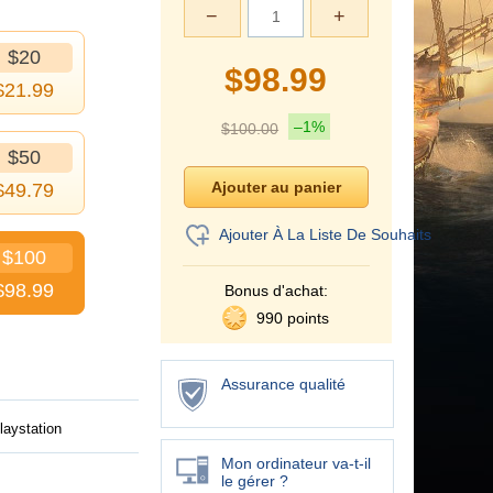
−
+
$20
$
98.99
$
21.99
–1%
$
100.00
$50
$
49.79
Ajouter À La Liste De Souhaits
$100
$
98.99
Bonus d'achat:
990 points
Assurance qualité
laystation
Mon ordinateur va-t-il
le gérer ?