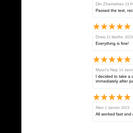
Din Zhamishev
19 P
Passed the test, re
Drew
21 Marthe, 2023
Everything is fine!
Myuri's Nep
14 Janvi
I decided to take a
immediately after p
Alex
1 Janvier, 2023
All worked fast and 