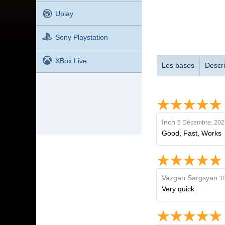
Uplay
Sony Playstation
XBox Live
Les bases
Descri
Inch
5 Décembre, 202
Good, Fast, Works
Vazgen Sargsyan
1
Very quick