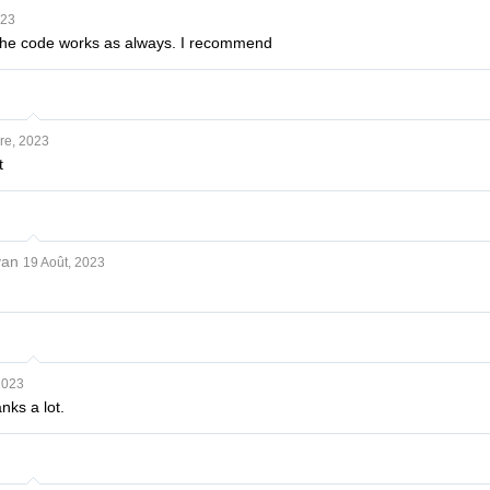
023
 The code works as always. I recommend
re, 2023
t
yan
19 Août, 2023
2023
nks a lot.