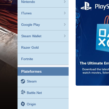
Nintendo
ITunes
Google Play
Steam Wallet
Razer Gold
Fortnite
plateformes
Steam
Battle.net
Origin