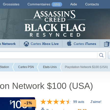
Grossistes
Commentaires
Aide
Contacts
21511
n Network
Cartes
Xbox Live
Cartes
iTunes
Station
Cartes PSN
Etats-Unis
Playstation Network $100 (USA)
tion Network $100 (USA)
99 avis
J'aime!
–1%