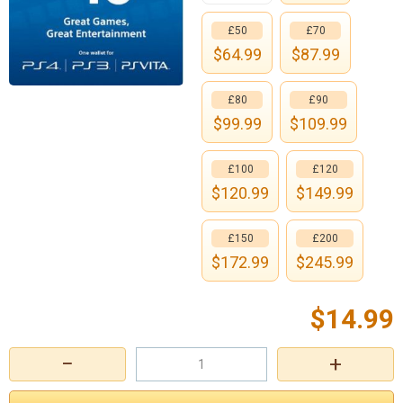
£50
£70
$
64.99
$
87.99
£80
£90
$
99.99
$
109.99
£100
£120
$
120.99
$
149.99
£150
£200
$
172.99
$
245.99
$
14.99
−
+