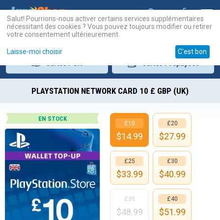
Salut! Pourrions-nous activer certains services supplémentaires
nécessitant des cookies ? Vous pouvez toujours modifier ou retirer
votre consentement ultérieurement.
Laisse-moi choisir
C'est bon
Cartes
PSN
Cartes
Prépayées
PLAYSTATION NETWORK CARD 10 £ GBP (UK)
EN STOCK
£10
£20
$
14.99
$
27.99
£25
£30
$
33.99
$
40.99
£35
£40
$
48.99
$
51.99