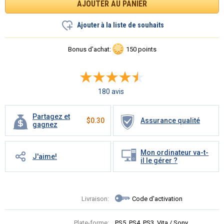
Ajouter à la liste de souhaits
Bonus d'achat:
150 points
180 avis
Partagez et
$
0.30
Assurance qualité
gagnez
Mon ordinateur va-t-
J'aime!
il le gérer ?
Livraison:
Code d'activation
Plate-forme:
PS5, PS4, PS3, Vita / Sony