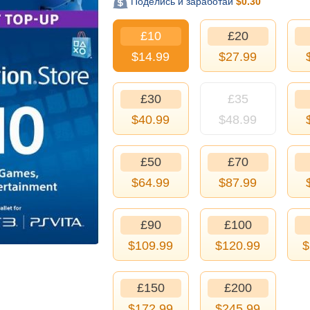
Поделись и заработай
$
0.30
£10
£20
$
14.99
$
27.99
£30
£35
$
40.99
$
48.99
£50
£70
$
64.99
$
87.99
£90
£100
$
109.99
$
120.99
$
£150
£200
$
172.99
$
245.99