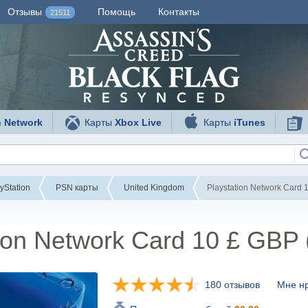
Отзывы
Помощь
Контакты
21511
n Network
Карты
Xbox Live
Карты
iTunes
yStation
PSN карты
United Kingdom
Playstation Network Card 
tion Network Card 10 £ GBP
180 отзывов
Мне нр