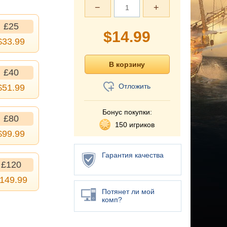
−
+
£25
$
14.99
$
33.99
£40
Отложить
$
51.99
Бонус покупки:
£80
150 игриков
$
99.99
Гарантия качества
£120
149.99
Потянет ли мой
комп?