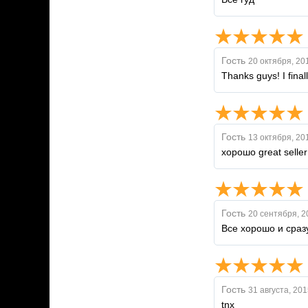
Гость
20 октября, 20
Thanks guys! I fina
Гость
13 октября, 20
хорошо great seller
Гость
20 сентября, 2
Все хорошо и сраз
Гость
31 августа, 201
tnx