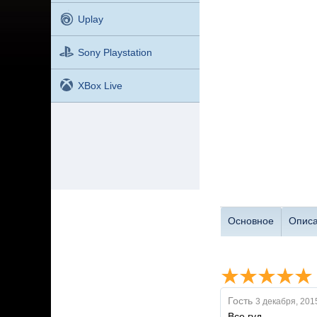
Uplay
Sony Playstation
XBox Live
Основное
Опис
Гость
3 декабря, 201
Все гуд