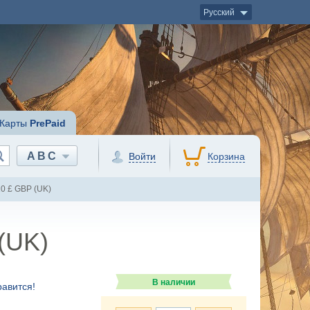
Русский
Карты
PrePaid
ABC
Войти
Корзина
10 £ GBP (UK)
 (UK)
В наличии
авится!