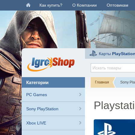
Как купить?
О Компании
Оптовикам
Карты
PlayStatio
категории
Главная
Sony Pla
PC Games
Playsta
Sony PlayStation
Xbox LIVE