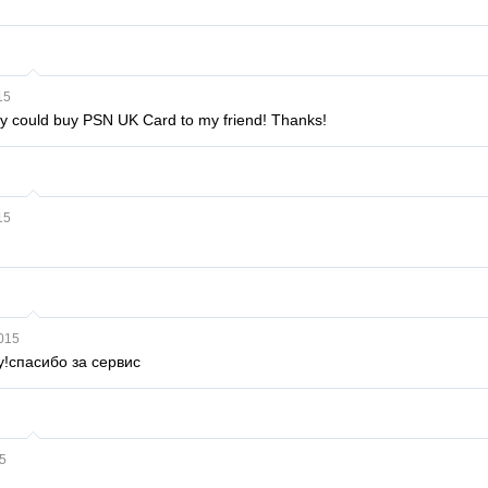
15
lly could buy PSN UK Card to my friend! Thanks!
15
015
у!спасибо за сервис
5