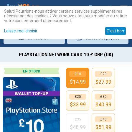
Salut! Pourrions-nous activer certains services supplémentaires
nécessitant des cookies ? Vous pouvez toujours modifier ou retirer
votre consentement ultérieurement.
Laisse-moi choisir
C'est bon
Cartes
PSN
Cartes
Prépayées
PLAYSTATION NETWORK CARD 10 £ GBP (UK)
EN STOCK
£10
£20
$
14.99
$
27.99
£25
£30
$
33.99
$
40.99
£35
£40
$
48.99
$
51.99