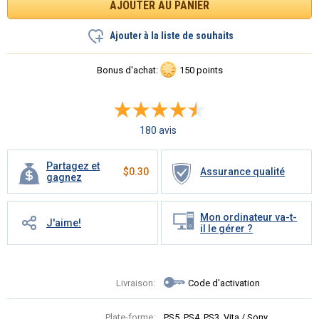
Ajouter à la liste de souhaits
Bonus d'achat:
150 points
180 avis
Partagez et
$
0.30
Assurance qualité
gagnez
Mon ordinateur va-t-
J'aime!
il le gérer ?
Livraison:
Code d'activation
Plate-forme:
PS5, PS4, PS3, Vita / Sony