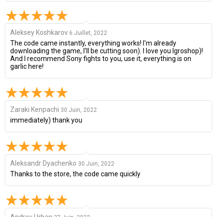
Aleksey Koshkarov
6 Juillet, 2022
The code came instantly, everything works! I'm already
downloading the game, I'll be cutting soon). I love you Igroshop)!
And I recommend Sony fights to you, use it, everything is on
garlic here!
Zaraki Kenpachi
30 Juin, 2022
immediately) thank you
Aleksandr Dyachenko
30 Juin, 2022
Thanks to the store, the code came quickly
Andrey Urban