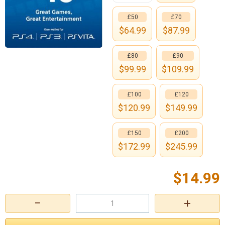
£50
£70
$
64.99
$
87.99
£80
£90
$
99.99
$
109.99
£100
£120
$
120.99
$
149.99
£150
£200
$
172.99
$
245.99
$
14.99
−
+