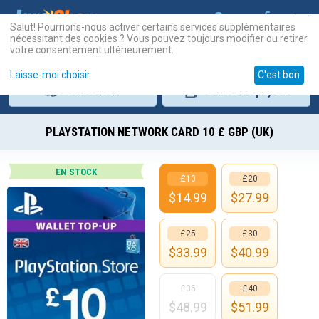
Salut! Pourrions-nous activer certains services supplémentaires
nécessitant des cookies ? Vous pouvez toujours modifier ou retirer
votre consentement ultérieurement.
Laisse-moi choisir
C'est bon
Cartes
PSN
Cartes
Prépayées
PLAYSTATION NETWORK CARD 10 £ GBP (UK)
EN STOCK
£10
£20
$
14.99
$
27.99
£25
£30
$
33.99
$
40.99
£35
£40
$
48.99
$
51.99