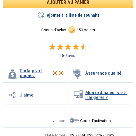
Ajouter à la liste de souhaits
Bonus d'achat:
150 points
180 avis
Partagez et
$
0.30
Assurance qualité
gagnez
Mon ordinateur va-t-
J'aime!
il le gérer ?
Livraison:
Code d'activation
Plate-forme:
PS5, PS4, PS3, Vita / Sony