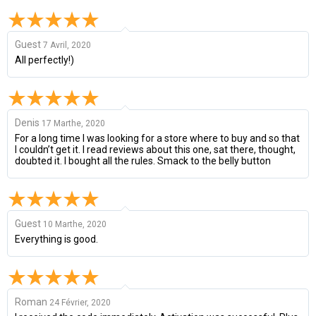
Guest
7 Avril, 2020
All perfectly!)
Denis
17 Marthe, 2020
For a long time I was looking for a store where to buy and so that
I couldn’t get it. I read reviews about this one, sat there, thought,
doubted it. I bought all the rules. Smack to the belly button
Guest
10 Marthe, 2020
Everything is good.
Roman
24 Février, 2020