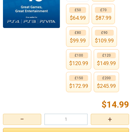
£50
£70
$
64.99
$
87.99
£80
£90
$
99.99
$
109.99
£100
£120
$
120.99
$
149.99
£150
£200
$
172.99
$
245.99
$
14.99
−
+