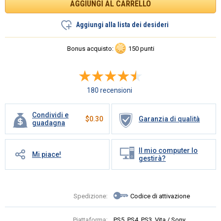
Aggiungi alla lista dei desideri
Bonus acquisto:
150 punti
180 recensioni
Condividi e
$
0.30
Garanzia di qualità
guadagna
Il mio computer lo
Mi piace!
gestirà?
Spedizione:
Codice di attivazione
Piattaforma:
PS5, PS4, PS3, Vita / Sony