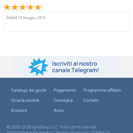
Guest
26 Maggio, 2019
:
Catalogo dei giochi
Pagamento
Programma affiliato
Circa la società
Consegna
Contatti
Grossisti
Aiuto
© 2003-2026 IgroShop, LLC. Tutti i diritti riservati.
Informativa sulla privacy
|
Termini di servizio
|
Politica di