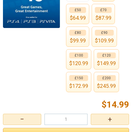
£50
£70
$
64.99
$
87.99
£80
£90
$
99.99
$
109.99
£100
£120
$
120.99
$
149.99
£150
£200
$
172.99
$
245.99
$
14.99
−
+