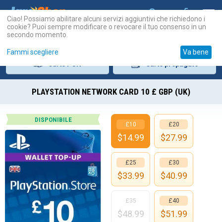
Ciao! Possiamo abilitare alcuni servizi aggiuntivi che richiedono i
cookie? Puoi sempre modificare o revocare il tuo consenso in un
secondo momento.
Fammi scegliere
Va bene
Carte
PSN
Carte
prepagate
PLAYSTATION NETWORK CARD 10 £ GBP (UK)
DISPONIBILE
£10
£20
$
14.99
$
27.99
£25
£30
$
33.99
$
40.99
£35
£40
$
48.99
$
51.99