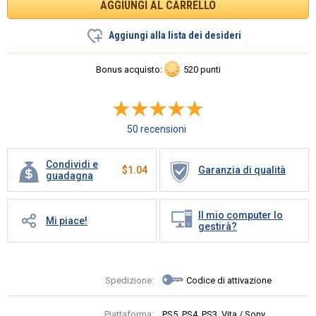
Aggiungi alla lista dei desideri
Bonus acquisto:
520 punti
50 recensioni
Condividi e
$
1.04
Garanzia di qualità
guadagna
Il mio computer lo
Mi piace!
gestirà?
Spedizione:
Codice di attivazione
Piattaforma:
PS5, PS4, PS3, Vita / Sony