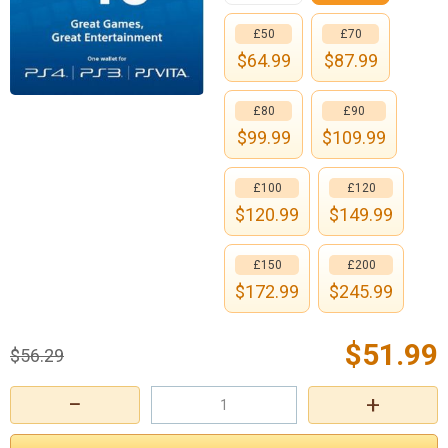
£50
£70
$
64.99
$
87.99
£80
£90
$
99.99
$
109.99
£100
£120
$
120.99
$
149.99
£150
£200
$
172.99
$
245.99
$
51.99
$
56.29
−
+