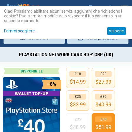
Ciao! Possiamo abilitare alcuni servizi aggiuntivi che richiedono i
cookie? Puoi sempre modificare o revocare il tuo consenso in un
secondo momento.
Fammi scegliere
Va bene
Carte
PSN
Carte
prepagate
PLAYSTATION NETWORK CARD 40 £ GBP (UK)
DISPONIBILE
£10
£20
$
14.99
$
27.99
–8%
£25
£30
$
33.99
$
40.99
£35
£40
$
48.99
$
51.99