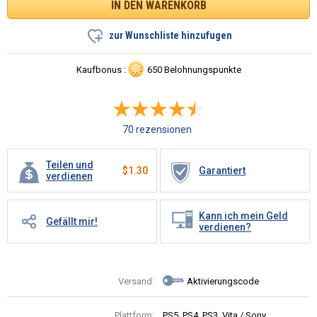
zur Wunschliste hinzufugen
Kaufbonus :
650 Belohnungspunkte
70 rezensionen
Teilen und
$
1.30
Garantiert
verdienen
Kann ich mein Geld
Gefällt mir!
verdienen?
Versand:
Aktivierungscode
Plattform:
PS5, PS4, PS3, Vita / Sony