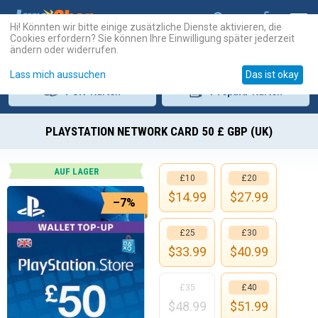
Hi! Könnten wir bitte einige zusätzliche Dienste aktivieren, die
Cookies erfordern? Sie können Ihre Einwilligung später jederzeit
ändern oder widerrufen.
Lass mich aussuchen
Das ist okay
PSN
-Karten
Prepaid
-Karten
PLAYSTATION NETWORK CARD 50 £ GBP (UK)
AUF LAGER
£10
£20
$
14.99
$
27.99
–7%
£25
£30
$
33.99
$
40.99
£35
£40
$
48.99
$
51.99