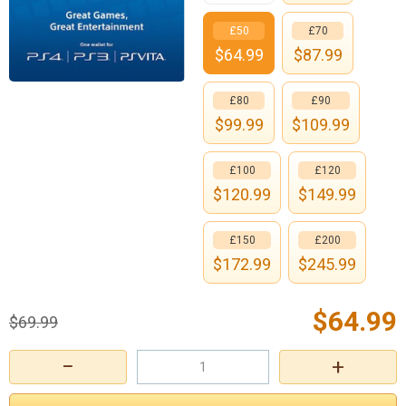
£50
£70
$
64.99
$
87.99
£80
£90
$
99.99
$
109.99
£100
£120
$
120.99
$
149.99
£150
£200
$
172.99
$
245.99
$
64.99
$
69.99
−
+