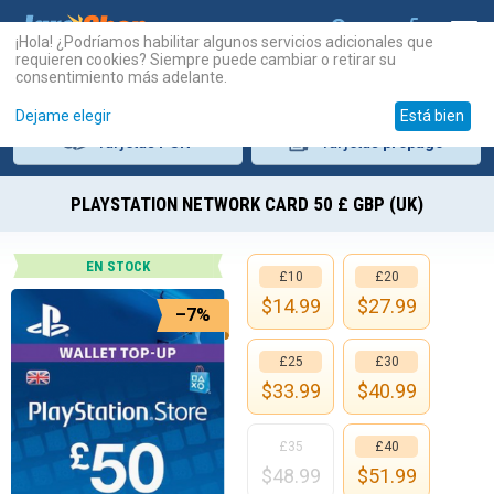
¡Hola! ¿Podríamos habilitar algunos servicios adicionales que
requieren cookies? Siempre puede cambiar o retirar su
consentimiento más adelante.
Dejame elegir
Está bien
Tarjetas
PSN
Tarjetas
prepago
PLAYSTATION NETWORK CARD 50 £ GBP (UK)
EN STOCK
£10
£20
$
14.99
$
27.99
–7%
£25
£30
$
33.99
$
40.99
£35
£40
$
48.99
$
51.99