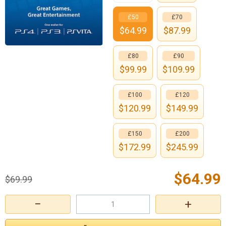
£50
£70
$
64.99
$
87.99
£80
£90
$
99.99
$
109.99
£100
£120
$
120.99
$
149.99
£150
£200
$
172.99
$
245.99
$
64.99
$
69.99
−
+