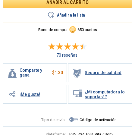
Añadir a la lista
Bono de compra:
650 puntos
70 reseñas
Comparte y
$
1.30
Seguro de calidad
gana
¿Mi computadora lo
¡Me gusta!
soportará?
Tipo de envío:
Código de activación
Plataforma:
PS5, PS4, PS3, Vita / Sony