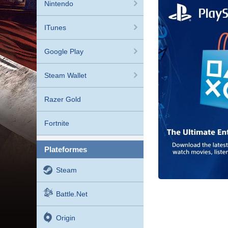
Nintendo
ITunes
Google Play
Steam Wallet
Razer Gold
Fortnite
plateformes
Steam
Battle.net
Origin