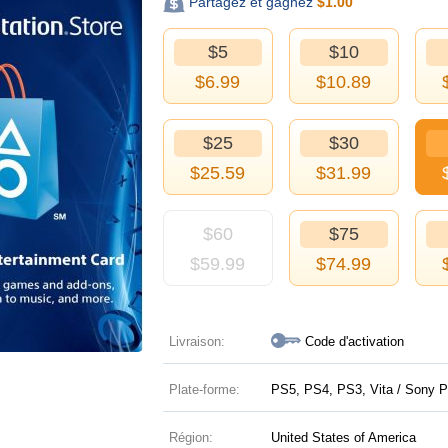
Partagez et gagnez
$
1.00
$5
$10
$
6.99
$
10.89
$25
$30
$
25.59
$
31.99
$60
$75
$
59.99
$
74.99
Livraison:
Code d'activation
Plate-forme:
PS5, PS4, PS3, Vita / Sony P
Région:
United States of America