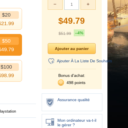
−
+
$20
$
49.79
$
21.99
–4%
$
51.99
$50
$
49.79
Ajouter À La Liste De Souhaits
$100
$
98.99
Bonus d'achat:
498 points
Assurance qualité
laystation
Mon ordinateur va-t-il
le gérer ?