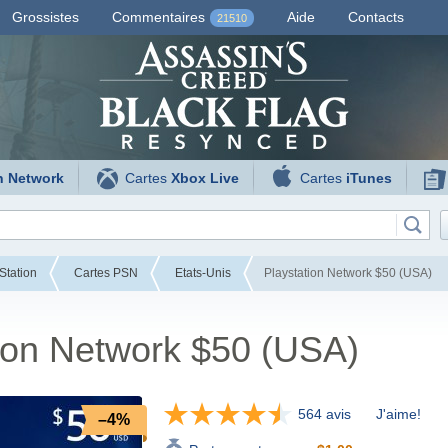
Grossistes
Commentaires
Aide
Contacts
21510
n Network
Cartes
Xbox Live
Cartes
iTunes
Station
Cartes PSN
Etats-Unis
Playstation Network $50 (USA)
ion Network $50 (USA)
564 avis
J'aime!
–4%