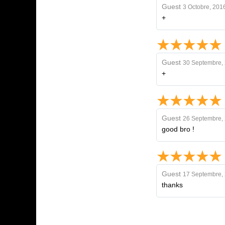
Guest
3 Octobre, 201
+
Guest
30 Septembre,
+
Guest
26 Septembre,
good bro !
Guest
17 Septembre,
thanks