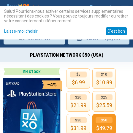
Salut! Pourrions-nous activer certains services supplémentaires
nécessitant des cookies ? Vous pouvez toujours modifier ou retirer
votre consentement ultérieurement.
Laisse-moi choisir
C'est bon
Cartes
PSN
Cartes
Prépayées
PLAYSTATION NETWORK $50 (USA)
EN STOCK
$5
$10
$
6.99
$
10.89
–4%
$20
$25
$
21.99
$
25.59
$30
$50
$
31.99
$
49.79