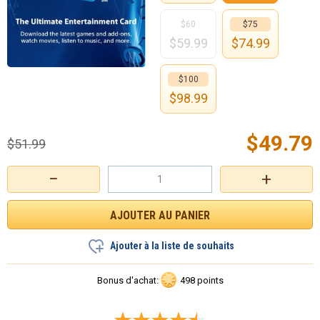
$60
$75
$
59.99
$
74.99
$100
$
98.99
$
49.79
$
51.99
−
+
Ajouter à la liste de souhaits
Bonus d'achat:
498 points