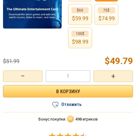
$60
75$
$
59.99
$
74.99
100$
$
98.99
$
49.79
$
51.99
−
+
Отложить
Бонус покупки:
498 игриков