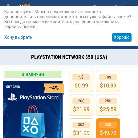
Здравствуйте! Можно нам включить несколько
дополнительных сервисов, для которых нужны файлы cookie?
Вы всегда сможете изменить это решение и выключить
сервисы позже.
Хочу выбрать
Хорошо
Карты
PSN
Карты
Prepaid
PLAYSTATION NETWORK $50 (USA)
В НАЛИЧИИ
5$
10$
$
6.99
$
10.89
–4%
20$
25$
$
21.99
$
25.59
30$
50$
$
31.99
$
49.79