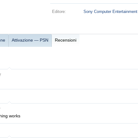
Editore:
Sony Computer Entertainment
one
Attivazione — PSN
Recensioni
7
7
thing works