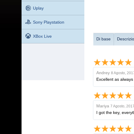
Uplay
Sony Playstation
XBox Live
Di base
Descrizi
Andrey
8 Agosto, 201
Excellent as always
Mariya
7 Agosto, 201
I got the key, every