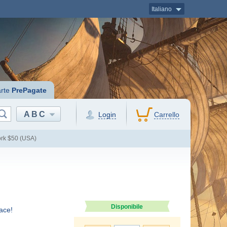
Italiano
rte
PrePagate
ABC
Login
Carrello
ork $50 (USA)
Disponibile
ace!