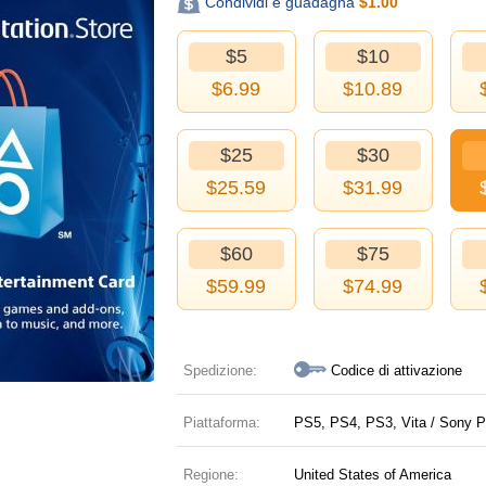
Condividi e guadagna
$
1.00
$5
$10
$
6.99
$
10.89
$25
$30
$
25.59
$
31.99
$60
$75
$
59.99
$
74.99
Spedizione:
Codice di attivazione
Piattaforma:
PS5, PS4, PS3, Vita / Sony P
Regione:
United States of America