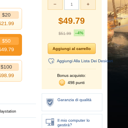
−
+
$20
$
49.79
$
21.99
–4%
$
51.99
$50
$
49.79
Aggiungi Alla Lista Dei Desideri
$100
$
98.99
Bonus acquisto:
498 punti
Garanzia di qualità
laystation
Il mio computer lo
gestirà?