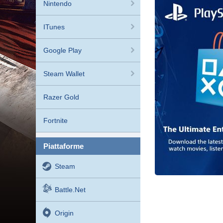
Nintendo
ITunes
Google Play
Steam Wallet
Razer Gold
Fortnite
piattaforme
Steam
Battle.net
Origin