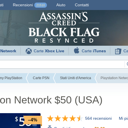
ti
Recensioni
Aiuto
Contatti
21510
 Network
Carte
Xbox Live
Carte
iTunes
Ca
ny PlayStation
Carte PSN
Stati Uniti d'America
Playstation Netw
ion Network $50 (USA)
564 recensioni
Mi pi
–4%