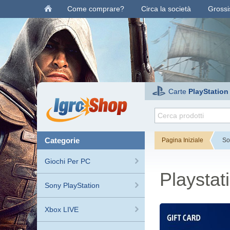
Come comprare?
Circa la società
Grossis
Carte
PlayStation
categorie
Pagina Iniziale
So
Giochi Per PC
Playstat
Sony PlayStation
Xbox LIVE