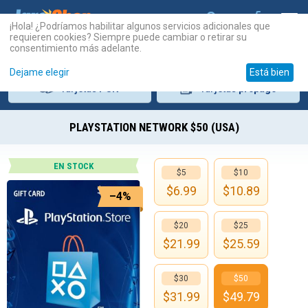
¡Hola! ¿Podríamos habilitar algunos servicios adicionales que
requieren cookies? Siempre puede cambiar o retirar su
consentimiento más adelante.
Dejame elegir
Está bien
Tarjetas
PSN
Tarjetas
prepago
PLAYSTATION NETWORK $50 (USA)
EN STOCK
$5
$10
$
6.99
$
10.89
–4%
$20
$25
$
21.99
$
25.59
$30
$50
$
31.99
$
49.79