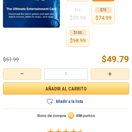
$60
$75
$
59.99
$
74.99
$100
$
98.99
$
49.79
$
51.99
−
+
Añadir a la lista
Bono de compra:
498 puntos