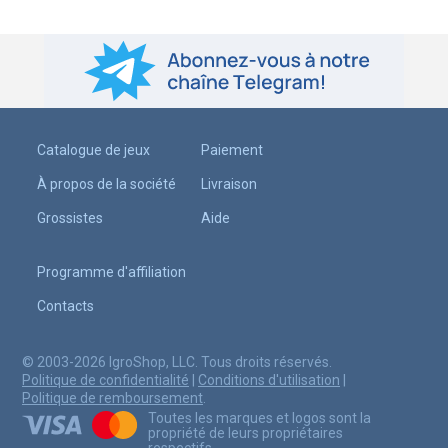
Catalogue de jeux
Paiement
À propos de la société
Livraison
Grossistes
Aide
Programme d'affiliation
Contacts
© 2003-2026 IgroShop, LLC. Tous droits réservés.
Politique de confidentialité
|
Conditions d'utilisation
|
Politique de remboursement
.
Toutes les marques et logos sont la
propriété de leurs propriétaires