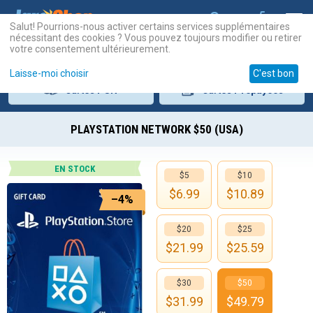
Salut! Pourrions-nous activer certains services supplémentaires
nécessitant des cookies ? Vous pouvez toujours modifier ou retirer
votre consentement ultérieurement.
Laisse-moi choisir
C'est bon
Cartes
PSN
Cartes
Prépayées
PLAYSTATION NETWORK $50 (USA)
EN STOCK
$5
$10
$
6.99
$
10.89
–4%
$20
$25
$
21.99
$
25.59
$30
$50
$
31.99
$
49.79