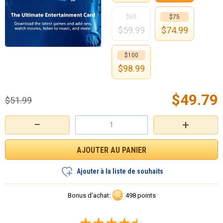
$60
$75
$
59.99
$
74.99
$100
$
98.99
$
49.79
$
51.99
−
+
Ajouter à la liste de souhaits
Bonus d'achat:
498 points