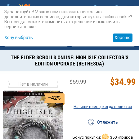
Здравствуйте! Можно нам включить несколько
дополнительных сервисов, для которых нужны файлы cookie?
Вы всегда сможете изменить это решение и выключить
сервисы позже.
Хочу выбрать
Хорошо
Карты
PSN
Карты
Prepaid
THE ELDER SCROLLS ONLINE: HIGH ISLE COLLECTOR'S
EDITION UPGRADE (BETHESDA)
$
34.99
$
59.99
Нет в наличии
–42%
Напишите мне, когда появится
Отложить
Бонус покупки:
350 игриков