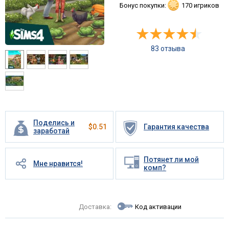
Бонус покупки:
170 игриков
83 отзыва
Поделись и
$
0.51
Гарантия качества
заработай
Потянет ли мой
Мне нравится!
комп?
Доставка:
Код активации