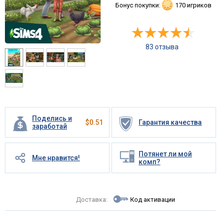
Бонус покупки:
170 игриков
83 отзыва
Поделись и
$
0.51
Гарантия качества
заработай
Потянет ли мой
Мне нравится!
комп?
Доставка:
Код активации