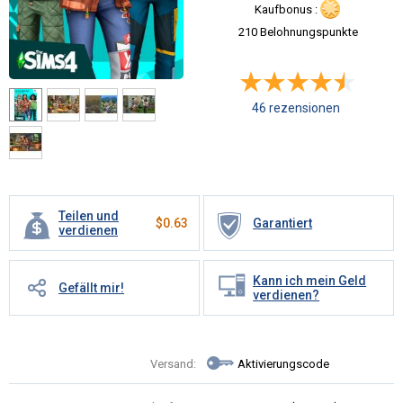
Kaufbonus :
210 Belohnungspunkte
46 rezensionen
Teilen und
$
0.63
Garantiert
verdienen
Kann ich mein Geld
Gefällt mir!
verdienen?
Versand:
Aktivierungscode