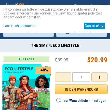
Hi! Könnten wir bitte einige zusätzliche Dienste aktivieren, die
Cookies erfordern? Sie können Ihre Einwilligung später jederzeit
ändern oder widerrufen.
Lass mich aussuchen
Das ist okay
PSN
-Karten
Prepaid
-Karten
THE SIMS 4: ECO LIFESTYLE
$
20.99
$
39.99
AUF LAGER
–48%
−
+
zur Wunschliste hinzufugen