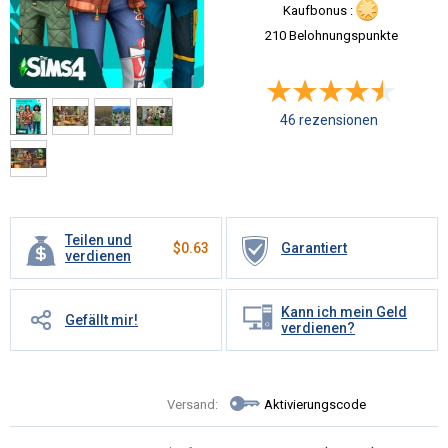
Kaufbonus :
210 Belohnungspunkte
46 rezensionen
Teilen und
$
0.63
Garantiert
verdienen
Kann ich mein Geld
Gefällt mir!
verdienen?
Versand:
Aktivierungscode