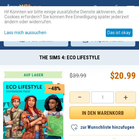
Hi! Könnten wir bitte einige zusätzliche Dienste aktivieren, die
Cookies erfordern? Sie können Ihre Einwilligung später jederzeit
ändern oder widerrufen.
Lass mich aussuchen
Das ist okay
PSN
-Karten
Prepaid
-Karten
THE SIMS 4: ECO LIFESTYLE
$
20.99
$
39.99
AUF LAGER
–48%
−
+
zur Wunschliste hinzufugen