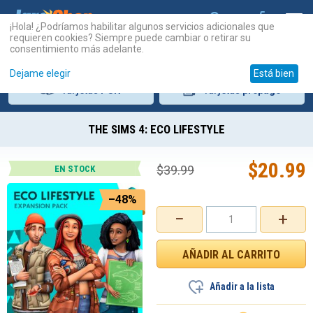
¡Hola! ¿Podríamos habilitar algunos servicios adicionales que
requieren cookies? Siempre puede cambiar o retirar su
consentimiento más adelante.
Dejame elegir
Está bien
Tarjetas
PSN
Tarjetas
prepago
THE SIMS 4: ECO LIFESTYLE
$
20.99
$
39.99
EN STOCK
–48%
−
+
Añadir a la lista