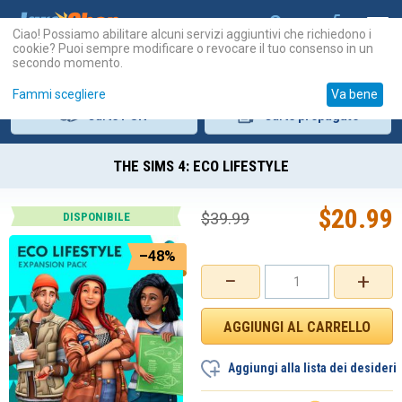
Ciao! Possiamo abilitare alcuni servizi aggiuntivi che richiedono i
cookie? Puoi sempre modificare o revocare il tuo consenso in un
secondo momento.
Fammi scegliere
Va bene
Carte
PSN
Carte
prepagate
THE SIMS 4: ECO LIFESTYLE
$
20.99
$
39.99
DISPONIBILE
–48%
−
+
Aggiungi alla lista dei desideri