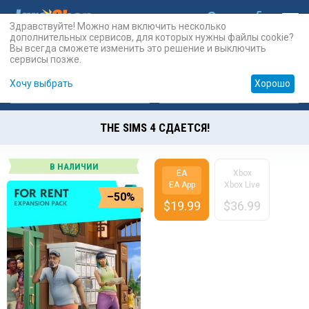
Здравствуйте! Можно нам включить несколько
дополнительных сервисов, для которых нужны файлы cookie?
Вы всегда сможете изменить это решение и выключить
сервисы позже.
Хочу выбрать
Хорошо
Карты
PSN
Карты
Prepaid
THE SIMS 4 СДАЕТСЯ!
В НАЛИЧИИ
EA
Xbox
EA App
Xbox Live
–50%
$
19.99
$
36.99