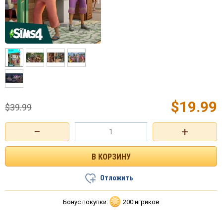
$
19.99
$
39.99
−
+
Отложить
Бонус покупки:
200 игриков