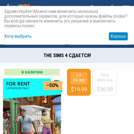
Здравствуйте! Можно нам включить несколько
дополнительных сервисов, для которых нужны файлы cookie?
Вы всегда сможете изменить это решение и выключить
сервисы позже.
Хочу выбрать
Хорошо
Карты
PSN
Карты
Prepaid
THE SIMS 4 СДАЕТСЯ!
В НАЛИЧИИ
EA
Xbox
EA App
Xbox Live
–50%
$
19.99
$
36.99