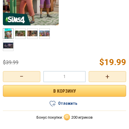
$
19.99
$
39.99
−
+
Отложить
Бонус покупки:
200 игриков