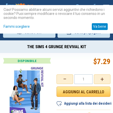
Ciao! Possiamo abilitare alcuni servizi aggiuntivi che richiedono i
cookie? Puoi sempre modificare o revocare il tuo consenso in un
secondo momento.
Fammi scegliere
Va bene
Carte
PSN
Carte
prepagate
THE SIMS 4 GRUNGE REVIVAL KIT
$
7.29
DISPONIBILE
−
+
Aggiungi alla lista dei desideri