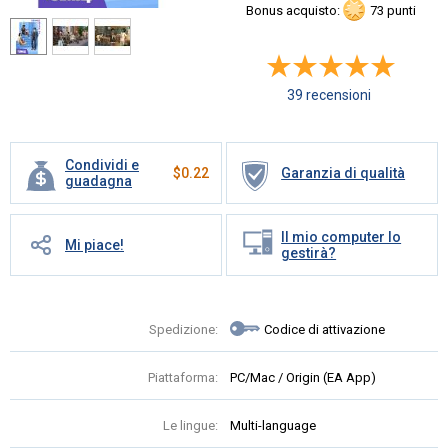
Bonus acquisto:
73 punti
39 recensioni
Condividi e
$
0.22
Garanzia di qualità
guadagna
Il mio computer lo
Mi piace!
gestirà?
Spedizione:
Codice di attivazione
Piattaforma:
PC/Mac / Origin (EA App)
Le lingue:
Multi-language