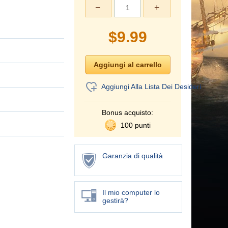
−
+
$
9.99
Aggiungi Alla Lista Dei Desideri
Bonus acquisto:
100 punti
Garanzia di qualità
Il mio computer lo
gestirà?