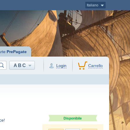
Italiano
rte
PrePagate
ABC
Login
Carrello
Disponibile
ce!