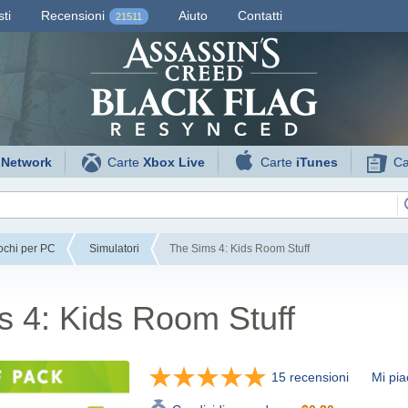
ti
Recensioni
Aiuto
Contatti
21511
 Network
Carte
Xbox Live
Carte
iTunes
Ca
ochi per PC
Simulatori
The Sims 4: Kids Room Stuff
 4: Kids Room Stuff
15 recensioni
Mi pia