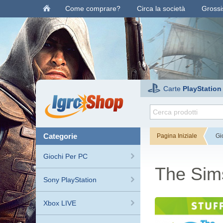
Come comprare?
Circa la società
Grossis
Carte
PlayStation
categorie
Pagina Iniziale
Gi
Giochi Per PC
The Sims
Sony PlayStation
Xbox LIVE