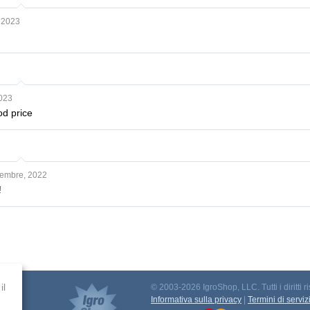
, 2023
023
od price
cembre, 2022
!
il
© 2003-2026 IgroShop, LLC. Tutti i diritti ri
to
Informativa sulla privacy
|
Termini di serviz