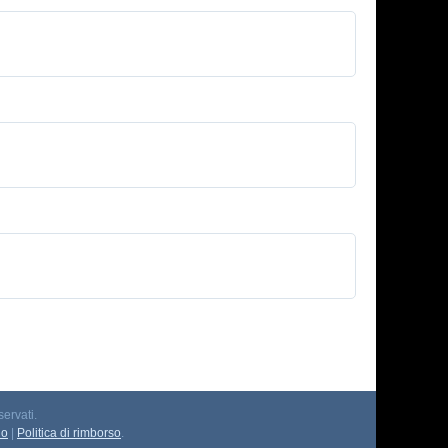
servati.
io
|
Politica di rimborso
.