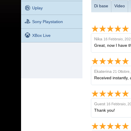
Di base
Video
Uplay
Sony Playstation
XBox Live
Nika
16 Febbraio, 202
Great, now I have th
Ekaterina
21 Ottobre
Received instantly, a
Guest
16 Febbraio, 2
Thank you!