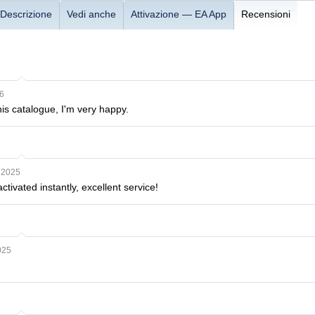
Descrizione
Vedi anche
Attivazione — EA App
Recensioni
6
is catalogue, I'm very happy.
, 2025
ctivated instantly, excellent service!
025