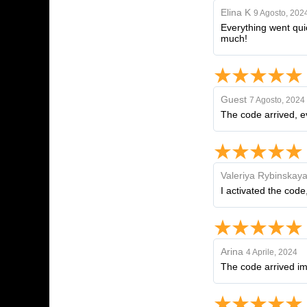
Elina K
9 Agosto, 202
Everything went quic
much!
Guest
7 Agosto, 2024
The code arrived, ev
Valeriya Rybinskay
I activated the code
Arina
4 Aprile, 2024
The code arrived i