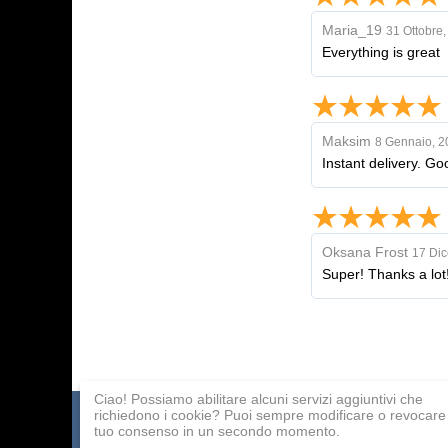
Maria_19
31 Ottobre
Everything is great
Maksim
8 Gennaio, 2
Instant delivery. Go
Oksana Frost
17 Di
Super! Thanks a lot
Ciao! Possiamo abilitare alcuni servizi aggiuntivi che
richiedono i cookie? Puoi sempre modificare o revocare 
Catalogo dei giochi
Pagamento
Programma affilia
tuo consenso in un secondo momento.