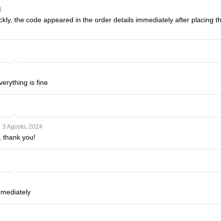
4
kly, the code appeared in the order details immediately after placing t
erything is fine
a
3 Agosto, 2024
, thank you!
mmediately