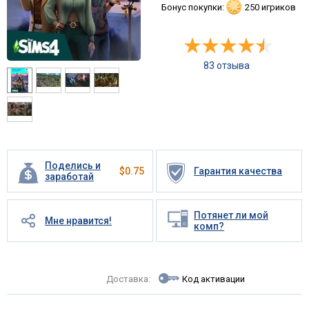
Бонус покупки:
250 игриков
83 отзыва
Поделись и
$
0.75
Гарантия качества
заработай
Потянет ли мой
Мне нравится!
комп?
Доставка:
Код активации