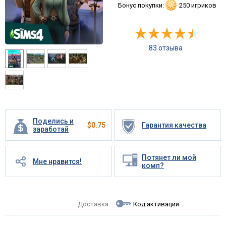
Бонус покупки:
250 игриков
83 отзыва
Поделись и
$
0.75
Гарантия качества
заработай
Потянет ли мой
Мне нравится!
комп?
Доставка:
Код активации