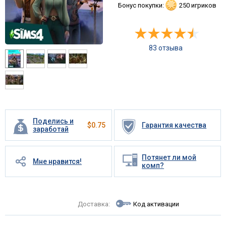
Бонус покупки:
250 игриков
83 отзыва
Поделись и
$
0.75
Гарантия качества
заработай
Потянет ли мой
Мне нравится!
комп?
Доставка:
Код активации