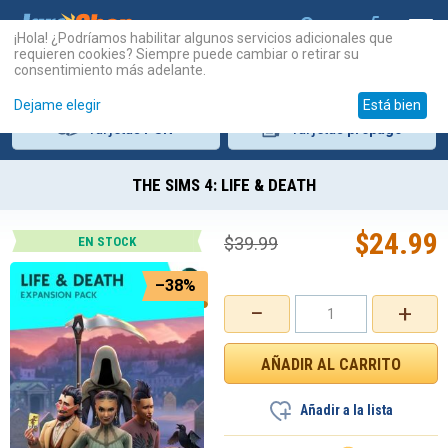
¡Hola! ¿Podríamos habilitar algunos servicios adicionales que
requieren cookies? Siempre puede cambiar o retirar su
consentimiento más adelante.
Dejame elegir
Está bien
Tarjetas
PSN
Tarjetas
prepago
THE SIMS 4: LIFE & DEATH
$
24.99
$
39.99
EN STOCK
–38%
−
+
Añadir a la lista