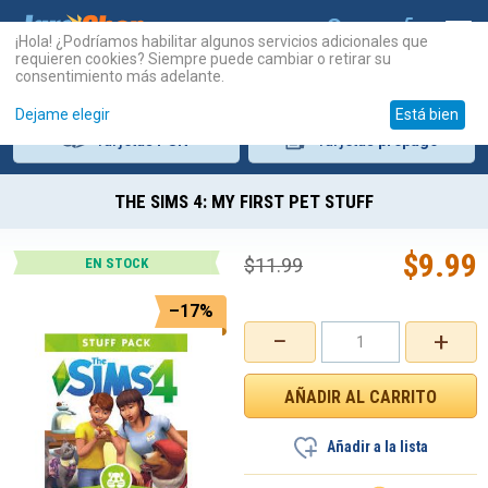
¡Hola! ¿Podríamos habilitar algunos servicios adicionales que
requieren cookies? Siempre puede cambiar o retirar su
consentimiento más adelante.
Dejame elegir
Está bien
Tarjetas
PSN
Tarjetas
prepago
THE SIMS 4: MY FIRST PET STUFF
$
9.99
$
11.99
EN STOCK
–17%
−
+
Añadir a la lista