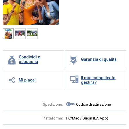
Condividi e
Garanzia di qualità
guadagna
Il mio computer lo
Mi piace!
gestirà?
Spedizione:
Codice di attivazione
Piattaforma:
PC/Mac / Origin (EA App)