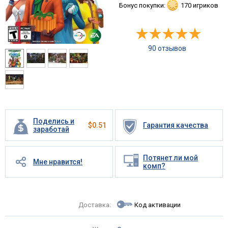
Бонус покупки:
170 игриков
90 отзывов
Поделись и
$
0.51
Гарантия качества
заработай
Потянет ли мой
Мне нравится!
комп?
Доставка:
Код активации