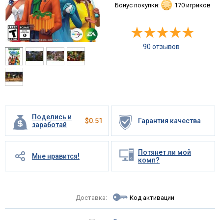
Бонус покупки:
170 игриков
90 отзывов
Поделись и
$
0.51
Гарантия качества
заработай
Потянет ли мой
Мне нравится!
комп?
Доставка:
Код активации