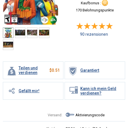
Kaufbonus :
170 Belohnungspunkte
90 rezensionen
Teilen und
$
0.51
Garantiert
verdienen
Kann ich mein Geld
Gefällt mir!
verdienen?
Versand:
Aktivierungscode