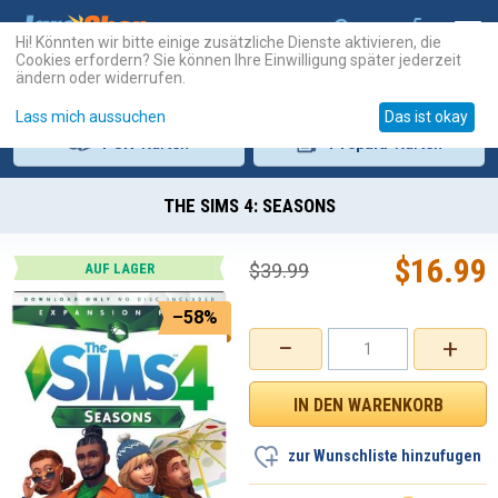
Hi! Könnten wir bitte einige zusätzliche Dienste aktivieren, die
Cookies erfordern? Sie können Ihre Einwilligung später jederzeit
ändern oder widerrufen.
Lass mich aussuchen
Das ist okay
PSN
-Karten
Prepaid
-Karten
THE SIMS 4: SEASONS
$
16.99
$
39.99
AUF LAGER
–58%
−
+
zur Wunschliste hinzufugen