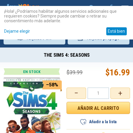
¡Hola! ¿Podríamos habilitar algunos servicios adicionales que
requieren cookies? Siempre puede cambiar o retirar su
consentimiento más adelante.
Dejame elegir
Está bien
Tarjetas
PSN
Tarjetas
prepago
THE SIMS 4: SEASONS
$
16.99
$
39.99
EN STOCK
–58%
−
+
Añadir a la lista