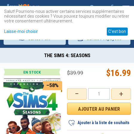
Salut! Pourrions-nous activer certains services supplémentaires
nécessitant des cookies ? Vous pouvez toujours modifier ou retirer
votre consentement ultérieurement.
Laisse-moi choisir
C'est bon
Cartes
PSN
Cartes
Prépayées
THE SIMS 4: SEASONS
$
16.99
$
39.99
EN STOCK
–58%
−
+
Ajouter à la liste de souhaits