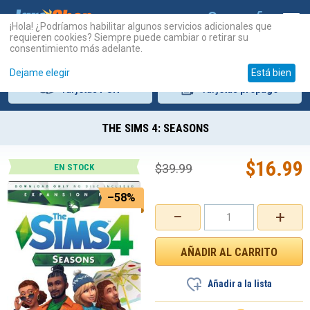
¡Hola! ¿Podríamos habilitar algunos servicios adicionales que
requieren cookies? Siempre puede cambiar o retirar su
consentimiento más adelante.
Dejame elegir
Está bien
Tarjetas
PSN
Tarjetas
prepago
THE SIMS 4: SEASONS
$
16.99
$
39.99
EN STOCK
–58%
−
+
Añadir a la lista