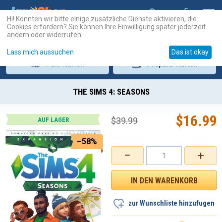
Hi! Könnten wir bitte einige zusätzliche Dienste aktivieren, die
Cookies erfordern? Sie können Ihre Einwilligung später jederzeit
ändern oder widerrufen.
Lass mich aussuchen
Das ist okay
PSN
-Karten
Prepaid
-Karten
THE SIMS 4: SEASONS
$
16.99
$
39.99
AUF LAGER
–58%
−
+
zur Wunschliste hinzufugen