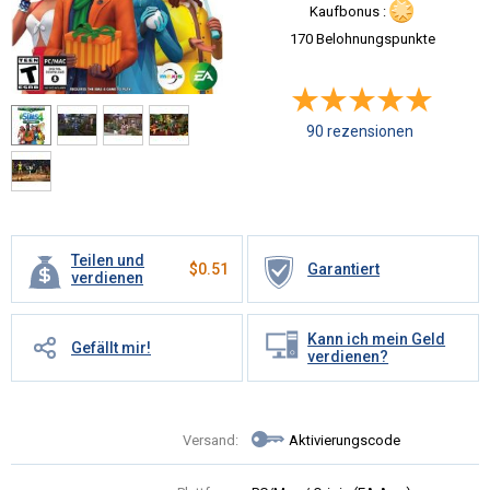
Kaufbonus :
170 Belohnungspunkte
90 rezensionen
Teilen und
$
0.51
Garantiert
verdienen
Kann ich mein Geld
Gefällt mir!
verdienen?
Versand:
Aktivierungscode