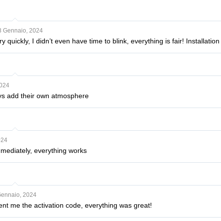
8 Gennaio, 2024
 quickly, I didn’t even have time to blink, everything is fair! Installati
2024
ys add their own atmosphere
024
mediately, everything works
Gennaio, 2024
nt me the activation code, everything was great!