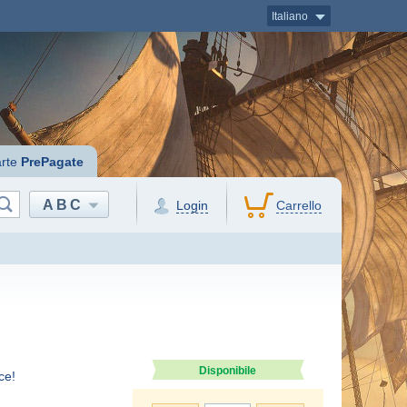
Italiano
rte
PrePagate
ABC
Login
Carrello
Disponibile
ce!