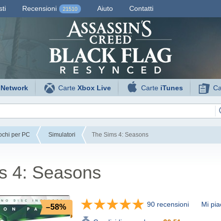
ti
Recensioni
Aiuto
Contatti
21510
 Network
Carte
Xbox Live
Carte
iTunes
Ca
ochi per PC
Simulatori
The Sims 4: Seasons
s 4: Seasons
90 recensioni
Mi pia
–58%