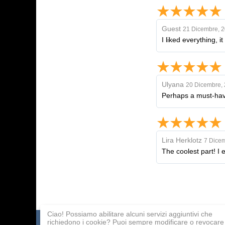
Guest
21 Dicembre, 
I liked everything, i
Ulyana
20 Dicembre,
Perhaps a must-hav
Lira Herklotz
7 Dicem
The coolest part! I 
Ciao! Possiamo abilitare alcuni servizi aggiuntivi che
richiedono i cookie? Puoi sempre modificare o revocare 