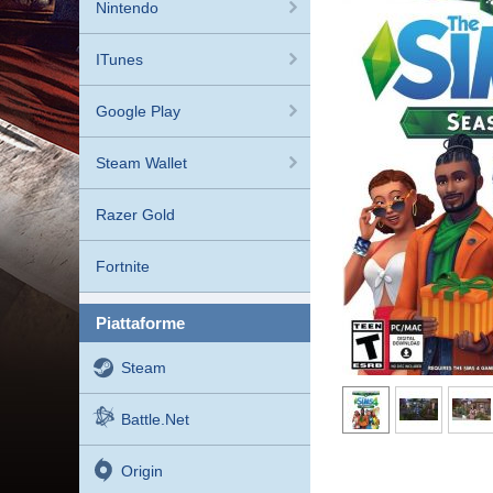
Nintendo
ITunes
Google Play
Steam Wallet
Razer Gold
Fortnite
piattaforme
Steam
Battle.net
Origin