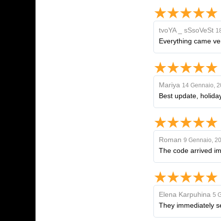
tvoYA _ sSsoVeSt
1
Everything came very
Mariya
14 Gennaio, 
Best update, holida
Roman
9 Gennaio, 2
The code arrived im
Elena Karpuhina
5 
They immediately se