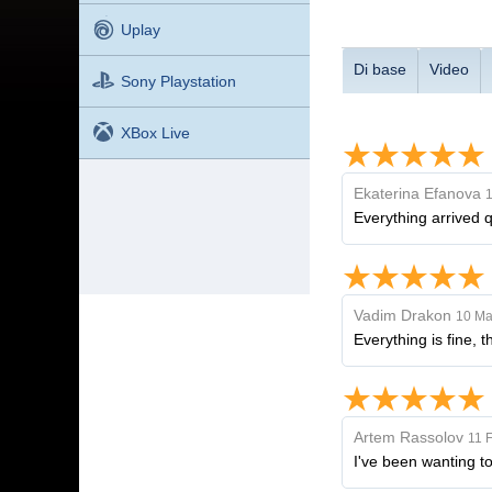
Uplay
Di base
Video
Sony Playstation
XBox Live
Ekaterina Efanova
1
Everything arrived q
Vadim Drakon
10 Ma
Everything is fine, 
Artem Rassolov
11 
I've been wanting to