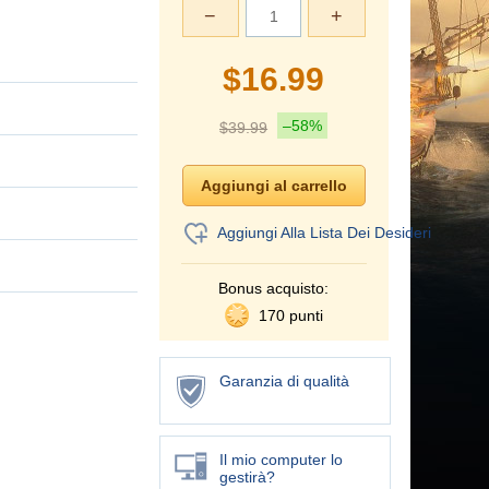
−
+
$
16.99
–58%
$
39.99
Aggiungi Alla Lista Dei Desideri
Bonus acquisto:
170 punti
Garanzia di qualità
Il mio computer lo
gestirà?