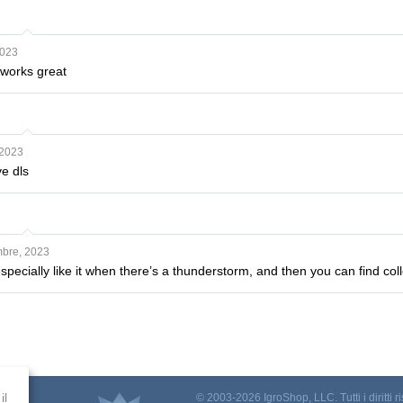
2023
t works great
 2023
e dls
bre, 2023
especially like it when there’s a thunderstorm, and then you can find col
il
© 2003-2026 IgroShop, LLC. Tutti i diritti ri