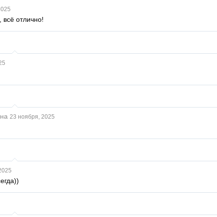
2025
 всё отлично!
25
ина
23 ноября, 2025
2025
егда))