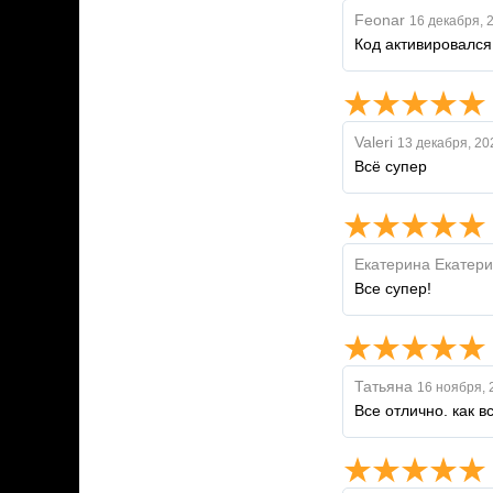
Feonar
16 декабря, 
Код активировался,
Valeri
13 декабря, 20
Всё супер
Екатерина Екатер
Все супер!
Татьяна
16 ноября, 
Все отлично. как вс