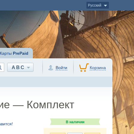
Русский
Карты
PrePaid
ABC
Войти
Корзина
ние — Комплект
В наличии
вится!