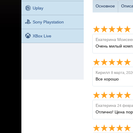
Основное
Опис
Uplay
Sony Playstation
XBox Live
Екатерина Моисее
Очень милый компл
Кирилл
8 марта, 202
Все хорошо
Екатерина
24 февра
Отлично! Цена пор