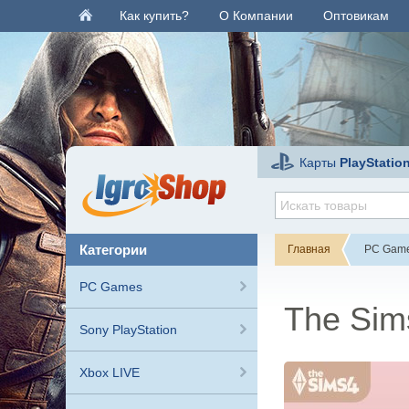
Как купить?
О Компании
Оптовикам
Карты
PlayStatio
категории
Главная
PC Gam
PC Games
The Sim
Sony PlayStation
Xbox LIVE