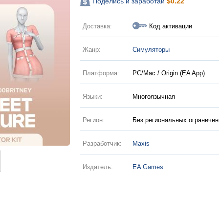
Поделись и заработай
$
0.22
Доставка:
Код активации
Жанр:
Симуляторы
Платформа:
PC/Mac / Origin (EA App)
Языки:
Многоязычная
Регион:
Без региональных ограничен
Разработчик:
Maxis
Издатель:
EA Games