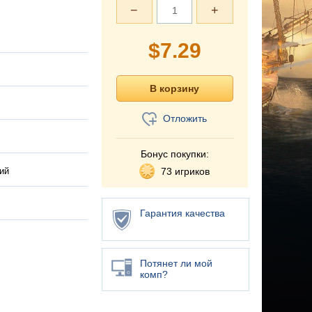
−
+
$
7.29
Отложить
Бонус покупки:
ий
73 игриков
Гарантия качества
Потянет ли мой
комп?