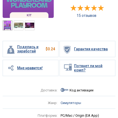
15 отзывов
Поделись и
$
0.24
Гарантия качества
заработай
Потянет ли мой
Мне нравится!
комп?
Доставка:
Код активации
Жанр:
Симуляторы
Платформа:
PC/Mac / Origin (EA App)