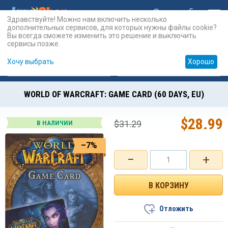
Здравствуйте! Можно нам включить несколько
дополнительных сервисов, для которых нужны файлы cookie?
Вы всегда сможете изменить это решение и выключить
сервисы позже.
Хочу выбрать
Хорошо
Карты
PSN
Карты
Prepaid
WORLD OF WARCRAFT: GAME CARD (60 DAYS, EU)
$
28.99
$
31.29
В НАЛИЧИИ
–7%
−
+
Отложить