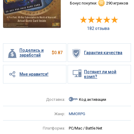
Бонус покупки:
290 игриков
182 отзыва
Поделись и
$
0.87
Гарантия качества
заработай
Потянет ли мой
Мне нравится!
комп?
Доставка:
Код активации
Жанр:
MMORPG
Платформа:
PC/Mac / Battle.Net