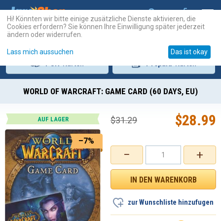
Hi! Könnten wir bitte einige zusätzliche Dienste aktivieren, die
Cookies erfordern? Sie können Ihre Einwilligung später jederzeit
ändern oder widerrufen.
Lass mich aussuchen
Das ist okay
PSN
-Karten
Prepaid
-Karten
WORLD OF WARCRAFT: GAME CARD (60 DAYS, EU)
$
28.99
$
31.29
AUF LAGER
–7%
−
+
zur Wunschliste hinzufugen