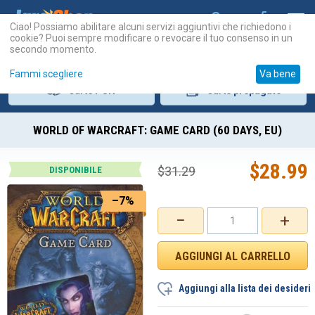
Ciao! Possiamo abilitare alcuni servizi aggiuntivi che richiedono i
cookie? Puoi sempre modificare o revocare il tuo consenso in un
secondo momento.
Fammi scegliere
Va bene
Carte
PSN
Carte
prepagate
WORLD OF WARCRAFT: GAME CARD (60 DAYS, EU)
$
28.99
$
31.29
DISPONIBILE
–7%
−
+
Aggiungi alla lista dei desideri