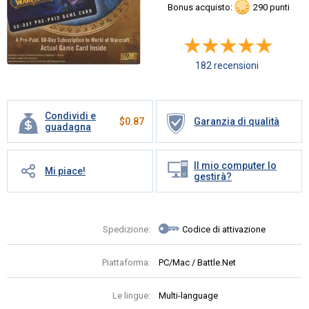
Bonus acquisto:
290 punti
182 recensioni
Condividi e
$
0.87
Garanzia di qualità
guadagna
Il mio computer lo
Mi piace!
gestirà?
Spedizione:
Codice di attivazione
Piattaforma:
PC/Mac / Battle.Net
Le lingue:
Multi-language