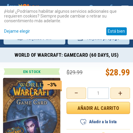
¡Hola! ¿Podríamos habilitar algunos servicios adicionales que
requieren cookies? Siempre puede cambiar o retirar su
consentimiento más adelante.
Dejame elegir
Está bien
Tarjetas
PSN
Tarjetas
prepago
WORLD OF WARCRAFT: GAMECARD (60 DAYS, US)
$
28.99
$
29.99
EN STOCK
–3%
−
+
Añadir a la lista