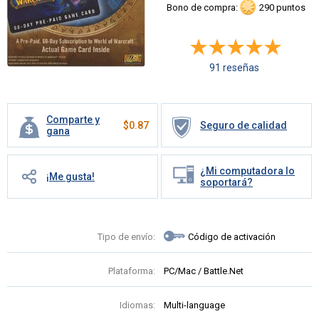
Bono de compra:
290 puntos
91 reseñas
Comparte y
$
0.87
Seguro de calidad
gana
¿Mi computadora lo
¡Me gusta!
soportará?
Tipo de envío:
Código de activación
Plataforma:
PC/Mac / Battle.Net
Idiomas:
Multi-language